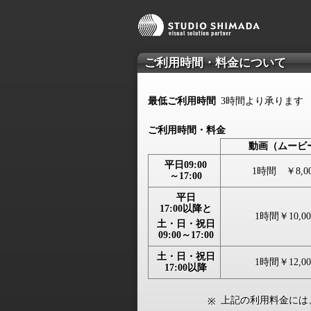
ご利用時間・料金について
最低ご利用時間
3時間より承ります
ご利用時間・料金
動画
（ムービ
平日
09:00
1時間
￥8,0
～17:00
平日
17:00以降と
1時間
￥10,00
土・日・祝日
09:00
～17:00
土・日・祝日
1時間
￥12,00
17:00以降
上記の利用料金には
※