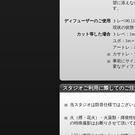
望に添えな
す。
ディフューザーのご使用
トレペ90,1
現状の状態
カット等した場合
トレペ：1m
ユポ：1m＝
アートレ：1
カサトレ・
※
事前にサイ
※
要なディフ
スタジオご利用に際してのご注
当スタジオは防音仕様ではござい
※
火（煙・花火）・火薬類・揮発性
※
の特殊撮影はお断りさせて頂いて