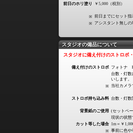
前日のホリ塗り
￥5,000（税別）
前日までにセット指
※
アシスタント無しの
※
スタジオの備品について
スタジオに
備え付けの
ストロボ
備え付けのストロボ
フォトナ HE
台数・灯数
いします。
当社カメラ
※
ストロボ持ち込み料
台数・灯数
背景紙のご使用
(セットペー
現状の状態
カット等した場合
1m＝￥1,0
事前に色や
※