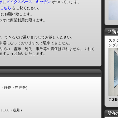
オ
に
メイクスペース
・
キッチン
がついています。
こちら
をご覧ください。
前にお願い致します。
ジオは
商業利用
に限ります。
２階
す。できるだけ乗り合わせてお越しください。
スタ
車場になっておりますので駐車できません。
ング
内での、盗難・紛失・事故等の責任は取れません。くれぐ
ますようお願いいたします。
・静物・料理等)
ご利
,000（税別）
所在