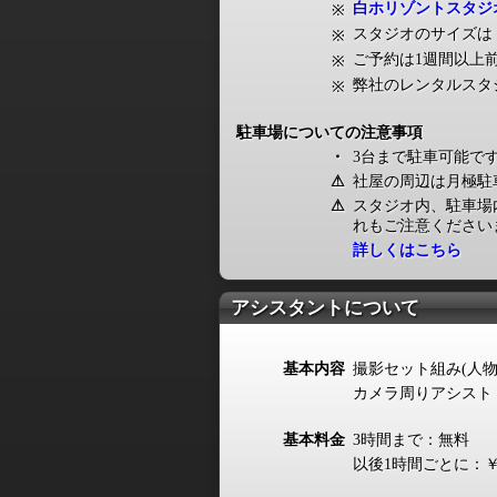
白ホリゾントスタジ
※
スタジオのサイズは
※
ご予約は1週間以上
※
弊社のレンタルスタ
※
駐車場についての注意事項
・
3台まで駐車可能で
⚠
社屋の周辺は月極駐
⚠
スタジオ内、駐車場
れもご注意ください
詳しくはこちら
アシスタントについて
基本内容
撮影セット組み(人物
カメラ周りアシスト
基本料金
3時間まで：無料
以後1時間ごとに：￥1